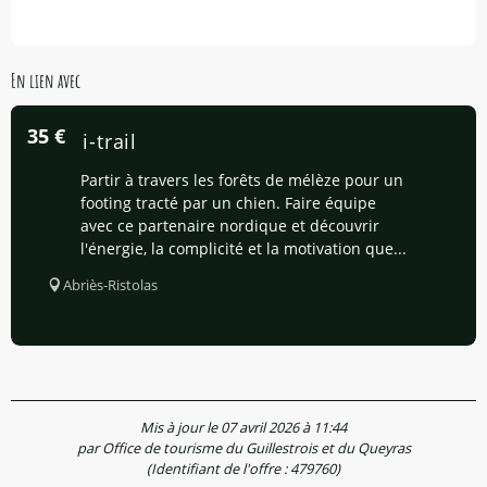
En lien avec
35
€
Cani-trail
Partir à travers les forêts de mélèze pour un
footing tracté par un chien. Faire équipe
avec ce partenaire nordique et découvrir
l'énergie, la complicité et la motivation que...
Abriès-Ristolas
Mis à jour le 07 avril 2026 à 11:44
par Office de tourisme du Guillestrois et du Queyras
(Identifiant de l'offre :
479760
)