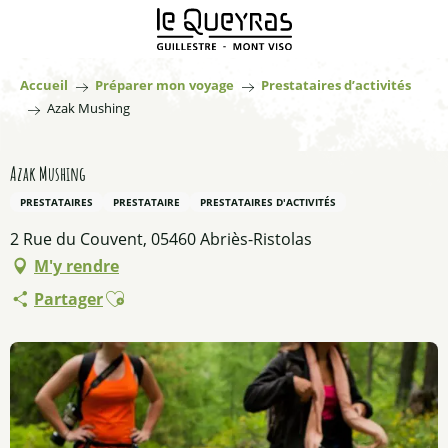
Aller
au
contenu
principal
Accueil
Préparer mon voyage
Prestataires d’activités
Azak Mushing
Azak Mushing
PRESTATAIRES
PRESTATAIRE
PRESTATAIRES D'ACTIVITÉS
2 Rue du Couvent, 05460 Abriès-Ristolas
M'y rendre
Ajouter aux favoris
Partager