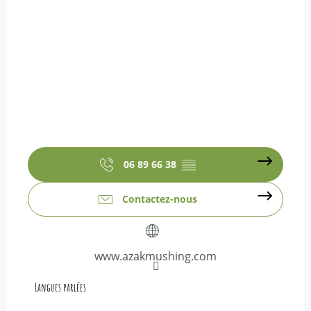
06 89 66 38
▒▒
Contactez-nous
www.azakmushing.com
Langues parlées
Langues parlées