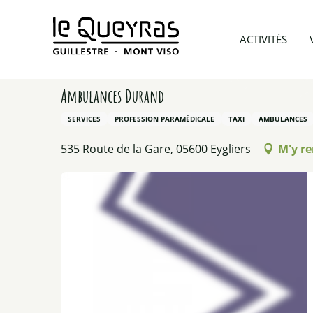
Aller
au
Accueil
Préparer mon voyage
Prestataires d’acti
ACTIVITÉS
contenu
principal
Ambulances Durand
SERVICES
PROFESSION PARAMÉDICALE
TAXI
AMBULANCES
535 Route de la Gare, 05600 Eygliers
M'y r