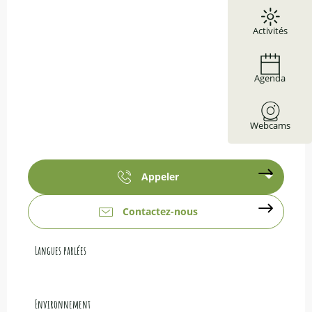
Activités
Agenda
Webcams
Appeler
Contactez-nous
Langues parlées
Langues parlées
Environnement
Environnement