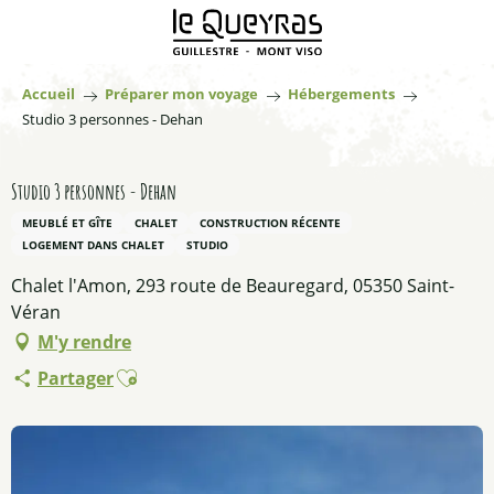
Aller
au
contenu
principal
Accueil
Préparer mon voyage
Hébergements
Studio 3 personnes - Dehan
Studio 3 personnes - Dehan
MEUBLÉ ET GÎTE
CHALET
CONSTRUCTION RÉCENTE
LOGEMENT DANS CHALET
STUDIO
Chalet l'Amon, 293 route de Beauregard, 05350 Saint-
Véran
M'y rendre
Ajouter aux favoris
Partager