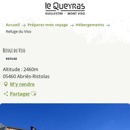
Aller
au
contenu
principal
Accueil
Préparer mon voyage
Hébergements
Refuge du Viso
Refuge du Viso
REFUGE
Altitude : 2460m
05460 Abriès-Ristolas
M'y rendre
Ajouter aux favoris
Partager