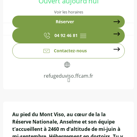
Ouvert aujourd'hui
Voir les horaires
Réserver
04 92 46 81
▒▒
Contactez-nous
refugeduviso.ffcam.fr
Description
Au pied du Mont Viso, au cœur de la la 
Réserve Nationale, Anselme et son équipe 
t'accueillent à 2460 m d'altitude de mi-juin à 
mi-septembre. Hébergement en dortoirs. Tu y 