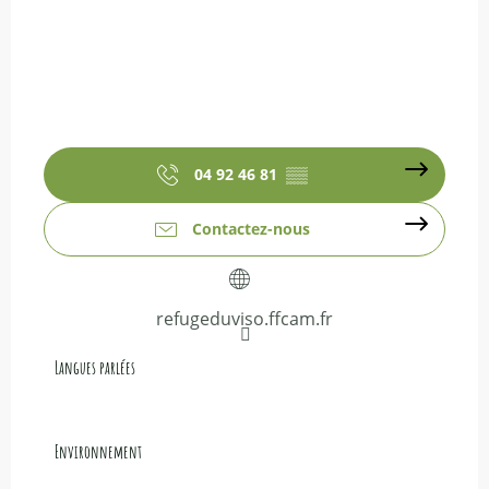
04 92 46 81
▒▒
Contactez-nous
refugeduviso.ffcam.fr
Langues parlées
Langues parlées
Environnement
Environnement