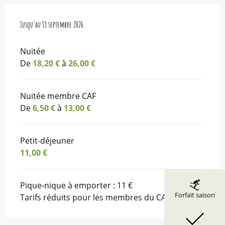
Du
Jusqu'au
13 juin 2026
13 septembre 2026
au
13 septembre 2026
Nuitée
De
18,20 €
à
26,00 €
Nuitée membre CAF
De
6,50 €
à
13,00 €
Petit-déjeuner
11,00 €
Pique-nique à emporter : 11 €
Forfait saison
Tarifs réduits pour les membres du CAF