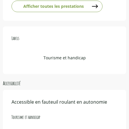
Afficher toutes les prestations
Offres de prestations
Labels
Labels
Tourisme et handicap
Accessibilité
Accessible en fauteuil roulant en autonomie
Tourisme et handicap
Tourisme et handicap