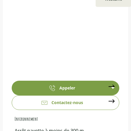
Appeler
Contactez-nous
Environnement
Environnement
Arrêt navette à moins de 300 m