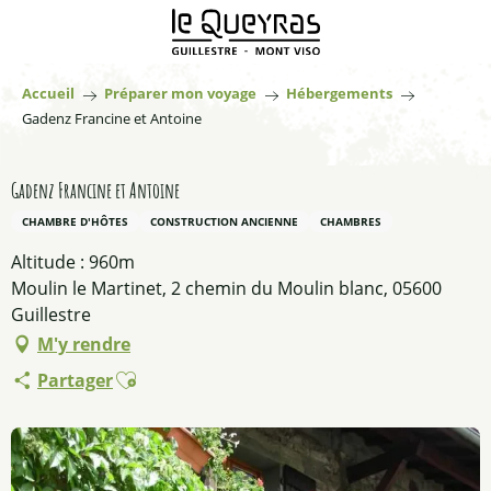
Aller
au
contenu
principal
Accueil
Préparer mon voyage
Hébergements
Gadenz Francine et Antoine
Gadenz Francine et Antoine
CHAMBRE D'HÔTES
CONSTRUCTION ANCIENNE
CHAMBRES
Altitude : 960m
Moulin le Martinet, 2 chemin du Moulin blanc, 05600
Guillestre
M'y rendre
Ajouter aux favoris
Partager