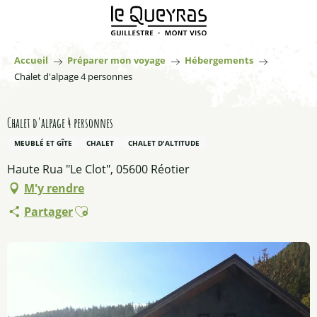
Aller
au
contenu
principal
Accueil
Préparer mon voyage
Hébergements
Chalet d'alpage 4 personnes
Chalet d'alpage 4 personnes
MEUBLÉ ET GÎTE
CHALET
CHALET D'ALTITUDE
Haute Rua "Le Clot", 05600 Réotier
M'y rendre
Ajouter aux favoris
Partager