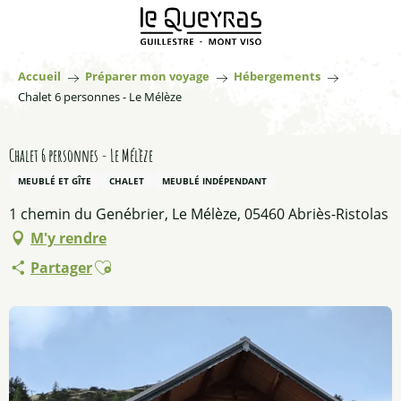
Aller
au
contenu
principal
Accueil
Préparer mon voyage
Hébergements
Chalet 6 personnes - Le Mélèze
Chalet 6 personnes - Le Mélèze
MEUBLÉ ET GÎTE
CHALET
MEUBLÉ INDÉPENDANT
1 chemin du Genébrier, Le Mélèze, 05460 Abriès-Ristolas
M'y rendre
Ajouter aux favoris
Partager