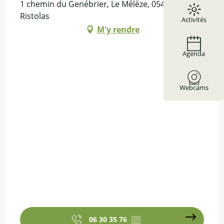
1 chemin du Genébrier, Le Mélèze, 05460 Abriès-
Ristolas
Activités
M'y rendre
Agenda
Webcams
06 30 35 76
▒▒