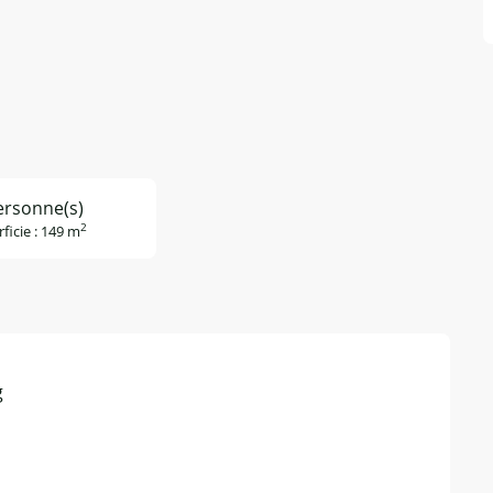
ersonne(s)
2
ficie : 149 m
g