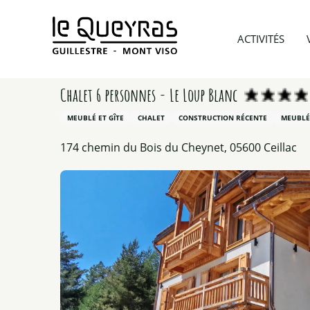
Aller
au
Accueil
Préparer mon voyage
Hébergements
ACTIVITÉS
contenu
principal
Chalet 6 personnes - Le Loup Blanc
MEUBLÉ ET GÎTE
CHALET
CONSTRUCTION RÉCENTE
MEUBLÉ
174 chemin du Bois du Cheynet, 05600 Ceillac