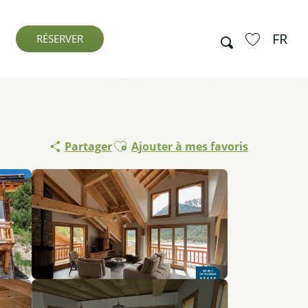
FR
Recherche
RÉSERVER
Voir les favo
Ajouter aux favoris
Partager
Ajouter à mes favoris