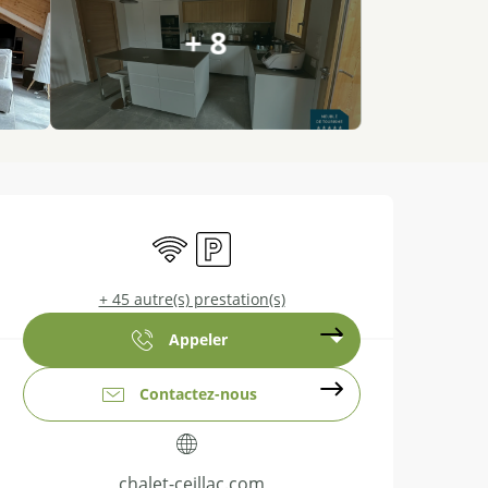
+ 8
Ouverture et coordonnées
WiFi
Parking
+ 45 autre(s) prestation(s)
Appeler
Contactez-nous
chalet-ceillac.com