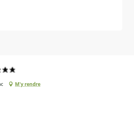
ac
M'y rendre