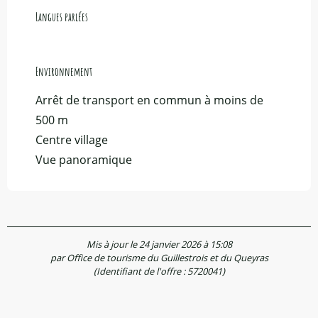
Langues parlées
Langues parlées
Environnement
Environnement
Arrêt de transport en commun à moins de
500 m
Centre village
Vue panoramique
Mis à jour le 24 janvier 2026 à 15:08
par Office de tourisme du Guillestrois et du Queyras
(Identifiant de l'offre :
5720041
)