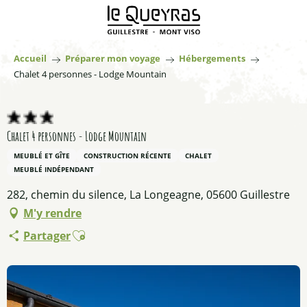
Aller
au
contenu
principal
Accueil
Préparer mon voyage
Hébergements
Chalet 4 personnes - Lodge Mountain
Chalet 4 personnes - Lodge Mountain
MEUBLÉ ET GÎTE
CONSTRUCTION RÉCENTE
CHALET
MEUBLÉ INDÉPENDANT
282, chemin du silence, La Longeagne, 05600 Guillestre
M'y rendre
Ajouter aux favoris
Partager