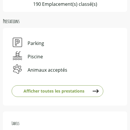
190 Emplacement(s) classé(s)
Prestations
Parking
Piscine
Animaux acceptés
Afficher toutes les prestations
Offres de prestations
Labels
Labels