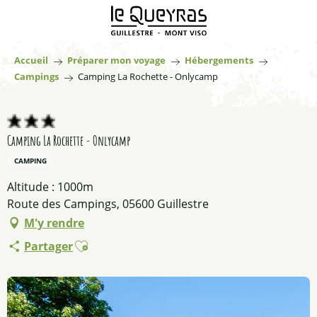
Aller
au
contenu
principal
Accueil
Préparer mon voyage
Hébergements
Campings
Camping La Rochette - Onlycamp
Camping La Rochette - Onlycamp
CAMPING
Altitude : 1000m
Route des Campings, 05600 Guillestre
M'y rendre
Ajouter aux favoris
Partager