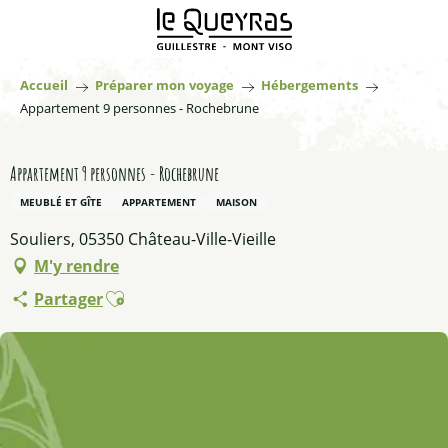
Aller
au
contenu
principal
Accueil
Préparer mon voyage
Hébergements
Appartement 9 personnes - Rochebrune
Appartement 9 personnes - Rochebrune
MEUBLÉ ET GÎTE
APPARTEMENT
MAISON
Souliers, 05350 Château-Ville-Vieille
M'y rendre
Ajouter aux favoris
Partager