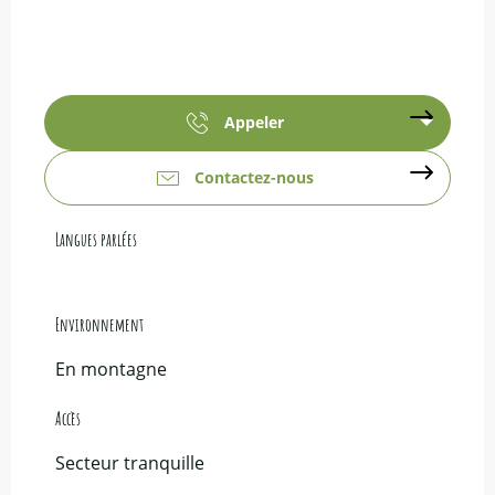
Appeler
Contactez-nous
Langues parlées
Langues parlées
Environnement
Environnement
En montagne
Accès
Accès
Secteur tranquille