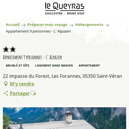
Aller
au
contenu
principal
Accueil
Préparer mon voyage
Hébergements
Appartement 9 personnes - L' Alpazen
Appartement 9 personnes - L' Alpazen
MEUBLÉ ET GÎTE
LOGEMENT DANS MAISON
APPARTEMENT
22 impasse du Forest, Les Forannes, 05350 Saint-Véran
M'y rendre
Ajouter aux favoris
Partager