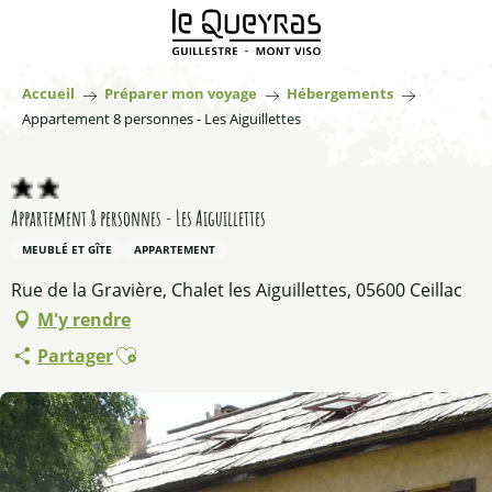
Aller
au
contenu
principal
Accueil
Préparer mon voyage
Hébergements
Appartement 8 personnes - Les Aiguillettes
Appartement 8 personnes - Les Aiguillettes
MEUBLÉ ET GÎTE
APPARTEMENT
Rue de la Gravière, Chalet les Aiguillettes, 05600 Ceillac
M'y rendre
Ajouter aux favoris
Partager