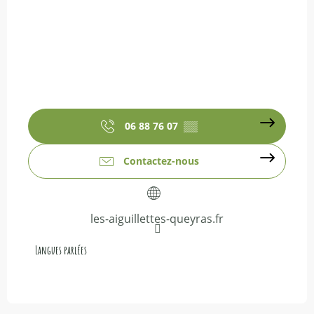
06 88 76 07
▒▒
Contactez-nous
les-aiguillettes-queyras.fr
Langues parlées
Langues parlées