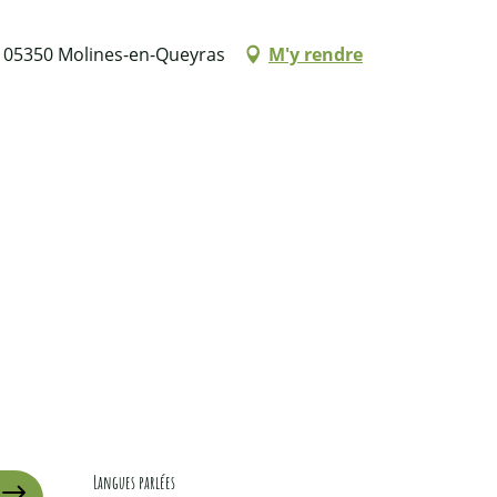
, 05350 Molines-en-Queyras
M'y rendre
Langues parlées
Langues parlées