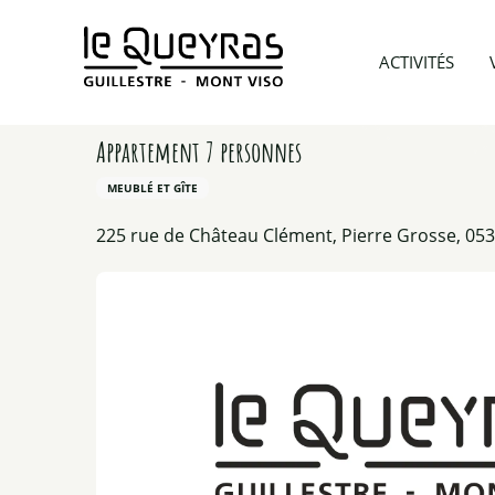
Aller
au
Accueil
Préparer mon voyage
Hébergements
ACTIVITÉS
contenu
principal
Appartement 7 personnes
MEUBLÉ ET GÎTE
225 rue de Château Clément, Pierre Grosse, 05