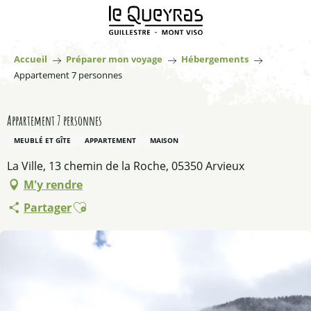
Aller
au
contenu
principal
Accueil
Préparer mon voyage
Hébergements
Appartement 7 personnes
Appartement 7 personnes
MEUBLÉ ET GÎTE
APPARTEMENT
MAISON
La Ville, 13 chemin de la Roche, 05350 Arvieux
M'y rendre
Ajouter aux favoris
Partager