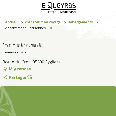
Aller
au
contenu
principal
Accueil
Préparer mon voyage
Hébergements
Appartement 6 personnes RDC
Appartement 6 personnes RDC
MEUBLÉ ET GÎTE
Route du Cros, 05600 Eygliers
M'y rendre
Ajouter aux favoris
Partager