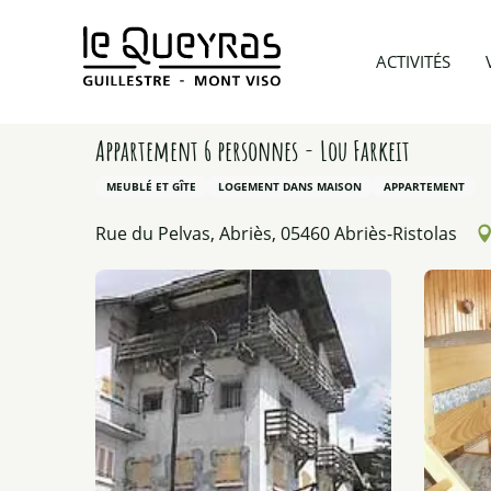
Aller
au
Accueil
Préparer mon voyage
Hébergements
ACTIVITÉS
contenu
principal
Appartement 6 personnes - Lou Farkeit
MEUBLÉ ET GÎTE
LOGEMENT DANS MAISON
APPARTEMENT
Rue du Pelvas, Abriès, 05460 Abriès-Ristolas