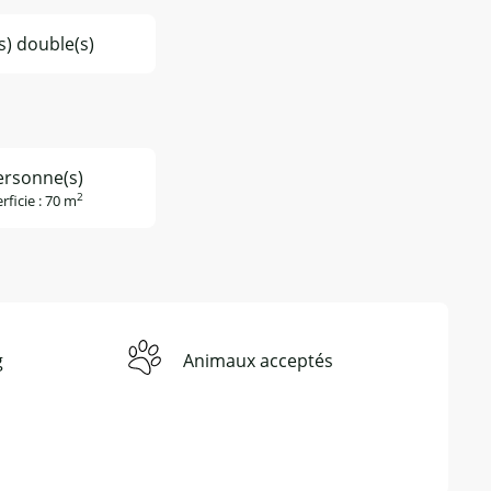
(s) double(s)
ersonne(s)
2
rficie : 70 m
g
Animaux acceptés