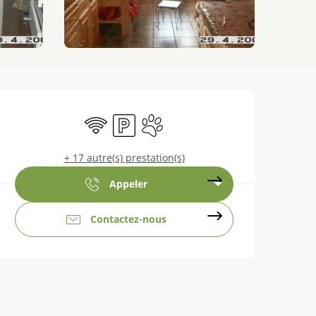
Ouverture et coordonnées
WiFi
Parking
Animaux acceptés
+ 17 autre(s) prestation(s)
Appeler
Contactez-nous