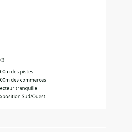
ccès
ccès
00m des pistes
200m des commerces
ecteur tranquille
xposition Sud/Ouest