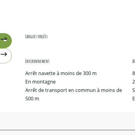
Langues parlées
Langues parlées
Environnement
Environnement
A
A
Arrêt navette à moins de 300 m
8
En montagne
Arrêt de transport en commun à moins de
S
500 m
E