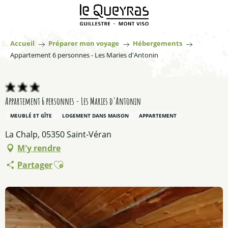
Aller
au
contenu
principal
Accueil
Préparer mon voyage
Hébergements
Appartement 6 personnes - Les Maries d'Antonin
Appartement 6 personnes - Les Maries d'Antonin
MEUBLÉ ET GÎTE
LOGEMENT DANS MAISON
APPARTEMENT
La Chalp, 05350 Saint-Véran
M'y rendre
Ajouter aux favoris
Partager