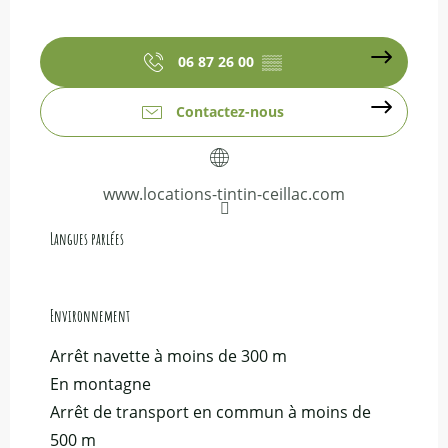
06 87 26 00
▒▒
Contactez-nous
www.locations-tintin-ceillac.com
Langues parlées
Langues parlées
Environnement
Environnement
Arrêt navette à moins de 300 m
En montagne
Arrêt de transport en commun à moins de
500 m