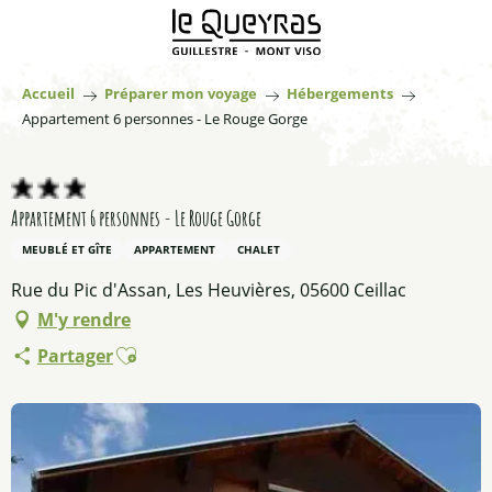
Aller
au
contenu
principal
Accueil
Préparer mon voyage
Hébergements
Appartement 6 personnes - Le Rouge Gorge
Appartement 6 personnes - Le Rouge Gorge
MEUBLÉ ET GÎTE
APPARTEMENT
CHALET
Rue du Pic d'Assan, Les Heuvières, 05600 Ceillac
M'y rendre
Ajouter aux favoris
Partager