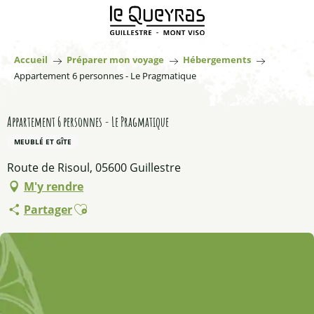
Aller
au
contenu
principal
Accueil
Préparer mon voyage
Hébergements
Appartement 6 personnes - Le Pragmatique
Appartement 6 personnes - Le Pragmatique
MEUBLÉ ET GÎTE
Route de Risoul, 05600 Guillestre
M'y rendre
Ajouter aux favoris
Partager