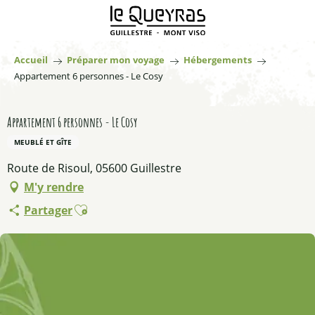
Aller
au
contenu
principal
Accueil
Préparer mon voyage
Hébergements
Appartement 6 personnes - Le Cosy
Appartement 6 personnes - Le Cosy
MEUBLÉ ET GÎTE
Route de Risoul, 05600 Guillestre
M'y rendre
Ajouter aux favoris
Partager