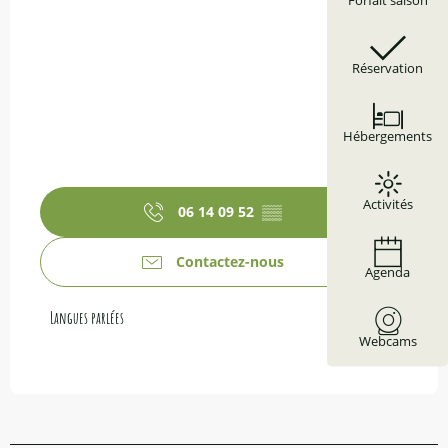
Forfait saison
Réservation
Hébergements
Activités
06 14 09 52
▒▒
Contactez-nous
Agenda
Langues parlées
Langues parlées
Webcams