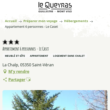
Aller
au
contenu
principal
Accueil
Préparer mon voyage
Hébergements
Appartement 6 personnes - Le Caset
Appartement 6 personnes - Le Caset
MEUBLÉ ET GÎTE
APPARTEMENT
LOGEMENT DANS CHALET
La Chalp, 05350 Saint-Véran
M'y rendre
Ajouter aux favoris
Partager