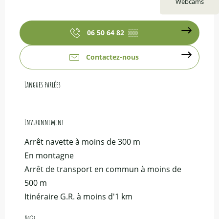
Webcams
06 50 64 82
▒▒
Contactez-nous
Langues parlées
Langues parlées
Environnement
Environnement
Arrêt navette à moins de 300 m
En montagne
Arrêt de transport en commun à moins de
500 m
Itinéraire G.R. à moins d'1 km
Accès
Accès