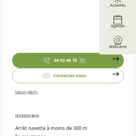
Activités
Agenda
Webcams
04 92 46 76
▒▒
Contactez-nous
Langues parlées
Langues parlées
Environnement
Environnement
Arrêt navette à moins de 300 m