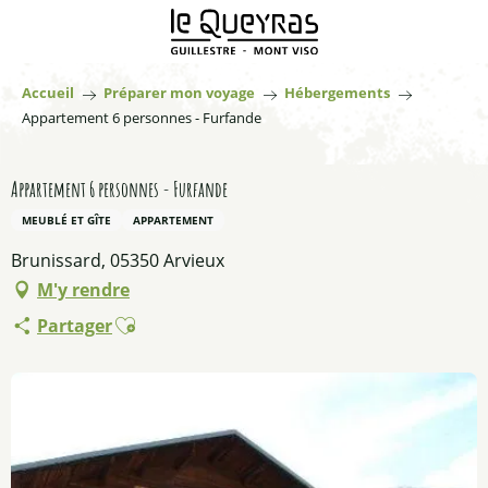
Aller
au
contenu
principal
Accueil
Préparer mon voyage
Hébergements
Appartement 6 personnes - Furfande
Appartement 6 personnes - Furfande
MEUBLÉ ET GÎTE
APPARTEMENT
Brunissard, 05350 Arvieux
M'y rendre
Ajouter aux favoris
Partager