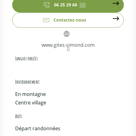
06 25 29 60
▒▒
Contactez-nous
www.gites-simond.com
Langues parlées
Langues parlées
Environnement
Environnement
En montagne
Centre village
Accès
Accès
Départ randonnées