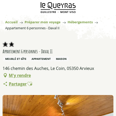
Aller
au
contenu
principal
Accueil
Préparer mon voyage
Hébergements
Appartement 6 personnes - Daval II
Appartement 6 personnes - Daval II
MEUBLÉ ET GÎTE
APPARTEMENT
MAISON
146 chemin des Auches, Le Coin, 05350 Arvieux
M'y rendre
Ajouter aux favoris
Partager