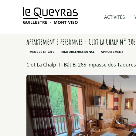
Aller
au
Accueil
Préparer mon voyage
Hébergements
ACTIVITÉS
contenu
principal
Appartement 6 personnes - Clot la Chalp n° 306
MEUBLÉ ET GÎTE
IMMEUBLE/RÉSIDENCE
APPARTEMENT
Clot La Chalp II - Bât B, 265 Impasse des Taour