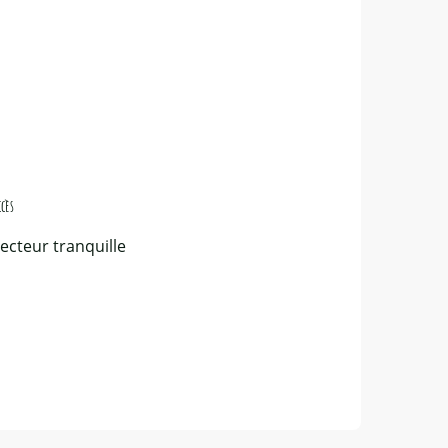
ccès
ccès
ecteur tranquille