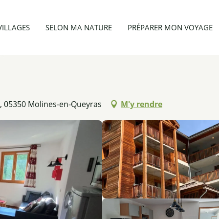
Appartement 6 personnes - Clot la Chalp n° 306
VILLAGES
SELON MA NATURE
PRÉPARER MON VOYAGE
es, 05350 Molines-en-Queyras
M'y rendre