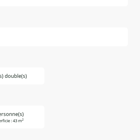
(s) double(s)
ersonne(s)
2
rficie : 43 m