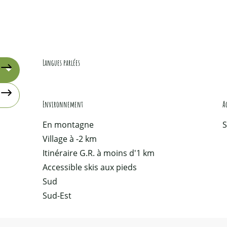
Langues parlées
Langues parlées
Environnement
Environnement
A
A
En montagne
S
Village à -2 km
Itinéraire G.R. à moins d'1 km
Accessible skis aux pieds
Sud
Sud-Est