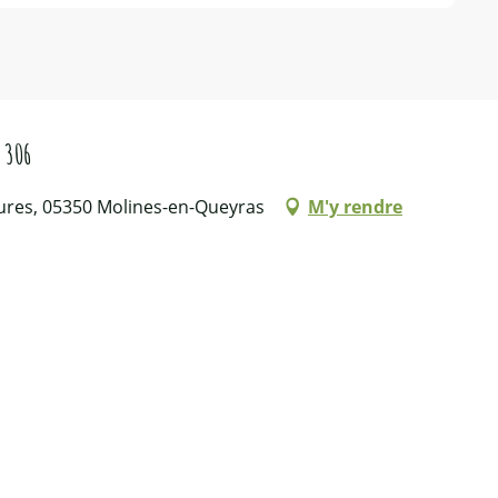
 306
aoures, 05350 Molines-en-Queyras
M'y rendre