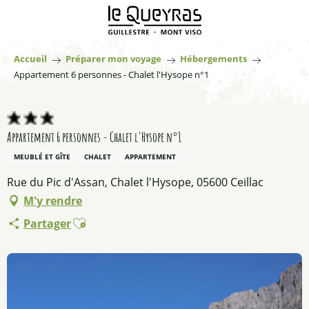
Aller
au
contenu
principal
Accueil
Préparer mon voyage
Hébergements
Appartement 6 personnes - Chalet l'Hysope n°1
Appartement 6 personnes - Chalet l'Hysope n°1
MEUBLÉ ET GÎTE
CHALET
APPARTEMENT
Rue du Pic d'Assan, Chalet l'Hysope, 05600 Ceillac
M'y rendre
Ajouter aux favoris
Partager