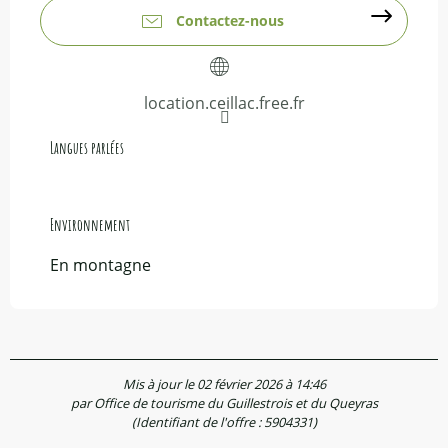
Contactez-nous
location.ceillac.free.fr
Langues parlées
Langues parlées
Environnement
Environnement
En montagne
Mis à jour le 02 février 2026 à 14:46
par Office de tourisme du Guillestrois et du Queyras
(Identifiant de l'offre :
5904331
)