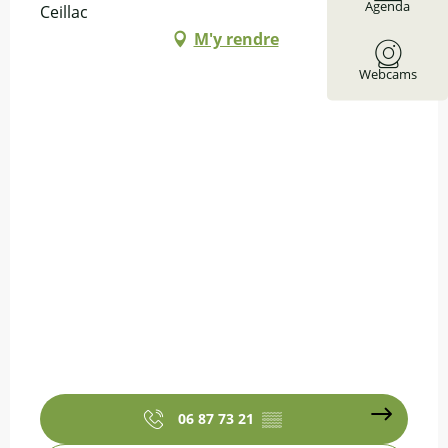
Agenda
Ceillac
M'y rendre
Webcams
06 87 73 21
▒▒