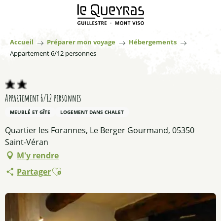
Aller
au
contenu
principal
Accueil
Préparer mon voyage
Hébergements
Appartement 6/12 personnes
Appartement 6/12 personnes
MEUBLÉ ET GÎTE
LOGEMENT DANS CHALET
Quartier les Forannes, Le Berger Gourmand, 05350
Saint-Véran
M'y rendre
Ajouter aux favoris
Partager