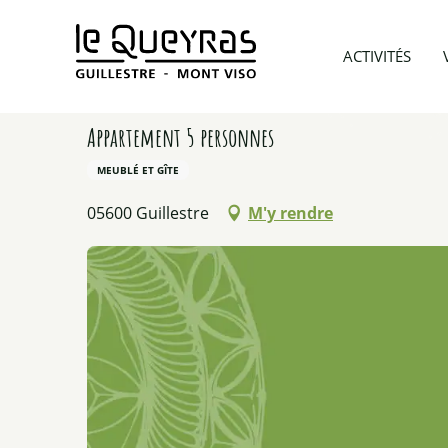
Aller
au
Accueil
Préparer mon voyage
Hébergements
ACTIVITÉS
contenu
principal
Appartement 5 personnes
MEUBLÉ ET GÎTE
05600 Guillestre
M'y rendre