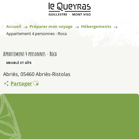
Aller
au
contenu
principal
Accueil
Préparer mon voyage
Hébergements
Appartement 4 personnes - Roca
Appartement 4 personnes - Roca
MEUBLÉ ET GÎTE
Abriès, 05460 Abriès-Ristolas
Ajouter aux favoris
Partager