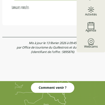
Langues parlées
Langues parlées
Activités
Agenda
Mis à jour le 13 février 2026 à 09:45
Webcams
par Office de tourisme du Guillestrois et du Queyras
(Identifiant de l'offre :
5895876
)
Comment venir ?