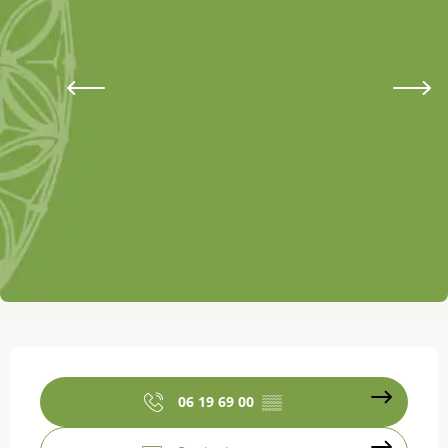
Ouverture et coordonnées
06 19 69 00
▒▒