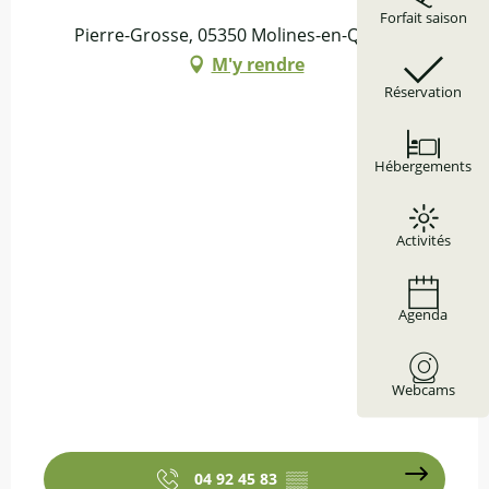
Forfait saison
Pierre-Grosse, 05350 Molines-en-Queyras
M'y rendre
Réservation
Hébergements
Activités
Agenda
Webcams
04 92 45 83
▒▒