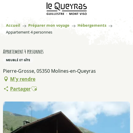
Aller
au
contenu
principal
Accueil
Préparer mon voyage
Hébergements
Appartement 4 personnes
Appartement 4 personnes
MEUBLÉ ET GÎTE
Pierre-Grosse, 05350 Molines-en-Queyras
M'y rendre
Ajouter aux favoris
Partager