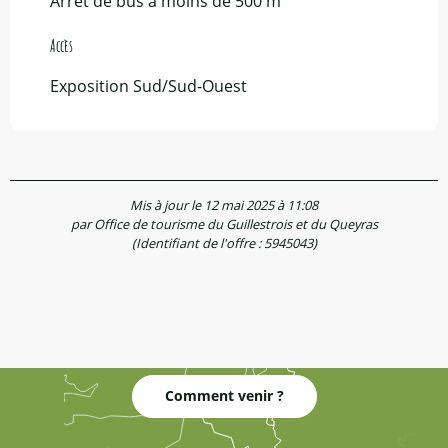
Arrêt de bus à moins de 500 m
Accès
Accès
Exposition Sud/Sud-Ouest
Mis à jour le 12 mai 2025 à 11:08
par Office de tourisme du Guillestrois et du Queyras
(Identifiant de l'offre :
5945043
)
Comment venir ?