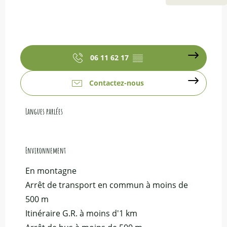
06 11 62 17
▒▒
Contactez-nous
Langues parlées
Langues parlées
Environnement
Environnement
En montagne
Arrêt de transport en commun à moins de
500 m
Itinéraire G.R. à moins d'1 km