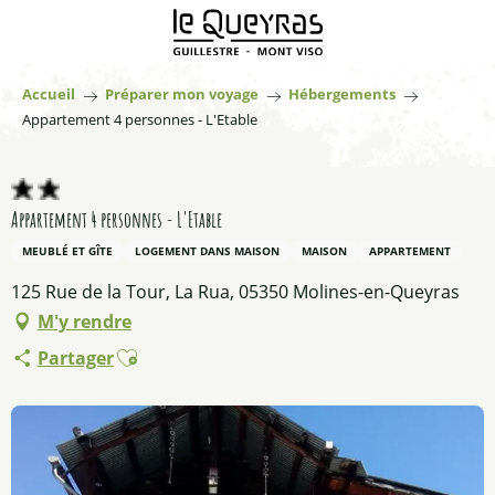
Aller
au
contenu
principal
Accueil
Préparer mon voyage
Hébergements
Appartement 4 personnes - L'Etable
Appartement 4 personnes - L'Etable
MEUBLÉ ET GÎTE
LOGEMENT DANS MAISON
MAISON
APPARTEMENT
125 Rue de la Tour, La Rua, 05350 Molines-en-Queyras
M'y rendre
Ajouter aux favoris
Partager