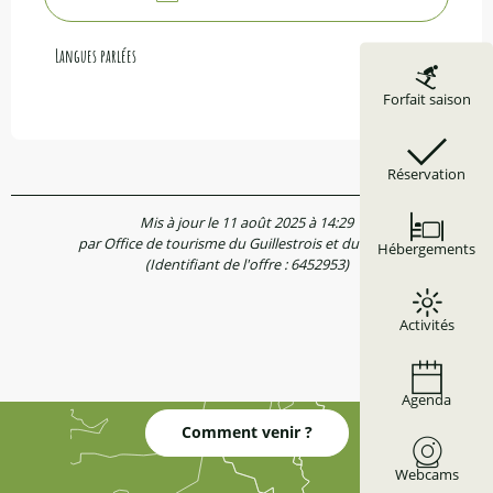
Langues parlées
Langues parlées
Forfait saison
Réservation
Mis à jour le 11 août 2025 à 14:29
par Office de tourisme du Guillestrois et du Queyras
Hébergements
(Identifiant de l'offre :
6452953
)
Activités
Agenda
Comment venir ?
Webcams