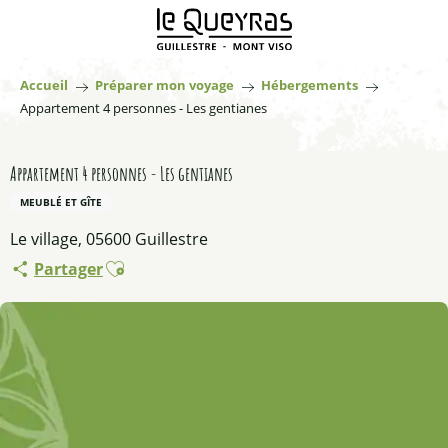
Aller
au
contenu
principal
Accueil
Préparer mon voyage
Hébergements
Appartement 4 personnes - Les gentianes
Appartement 4 personnes - Les gentianes
MEUBLÉ ET GÎTE
Le village, 05600 Guillestre
Ajouter aux favoris
Partager