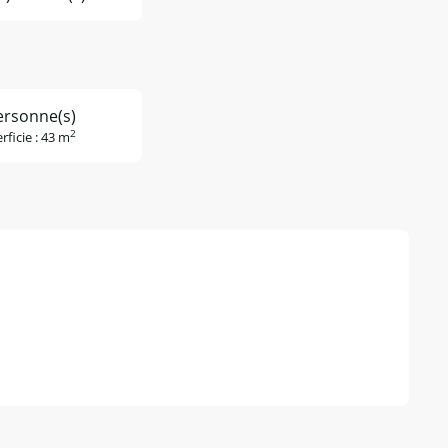
ersonne(s)
2
rficie : 43 m