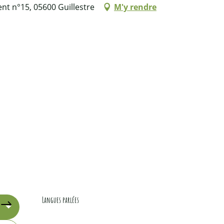
ent n°15, 05600 Guillestre
M'y rendre
Langues parlées
Langues parlées