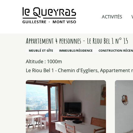
Aller
au
Accueil
Préparer mon voyage
Hébergements
ACTIVITÉS
contenu
principal
Appartement 4 personnes - Le Riou Bel 1 n° 15
MEUBLÉ ET GÎTE
IMMEUBLE/RÉSIDENCE
CONSTRUCTION RÉCEN
Altitude : 1000m
Le Riou Bel 1 - Chemin d'Eygliers, Appartement 