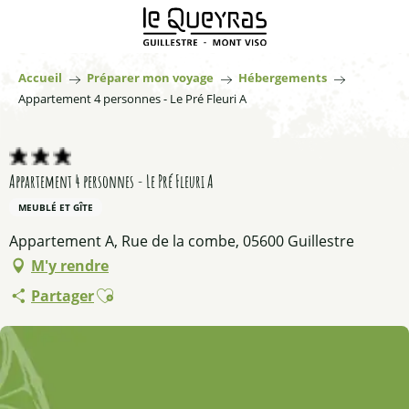
Aller
au
contenu
principal
Accueil
Préparer mon voyage
Hébergements
Appartement 4 personnes - Le Pré Fleuri A
Appartement 4 personnes - Le Pré Fleuri A
MEUBLÉ ET GÎTE
Appartement A, Rue de la combe, 05600 Guillestre
M'y rendre
Ajouter aux favoris
Partager