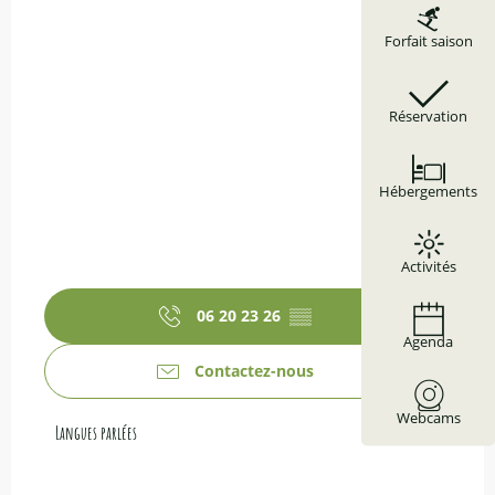
Forfait saison
Réservation
Hébergements
Activités
06 20 23 26
▒▒
Agenda
Contactez-nous
Webcams
Langues parlées
Langues parlées