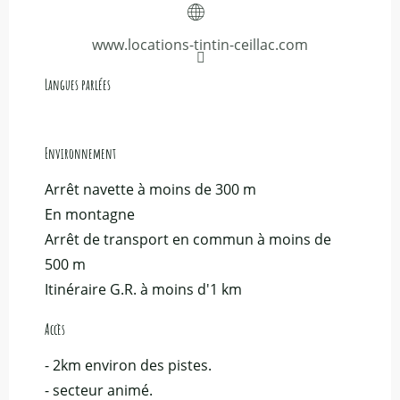
www.locations-tintin-ceillac.com
Langues parlées
Langues parlées
Environnement
Environnement
Arrêt navette à moins de 300 m
En montagne
Arrêt de transport en commun à moins de
500 m
Itinéraire G.R. à moins d'1 km
Accès
Accès
- 2km environ des pistes.
- secteur animé.