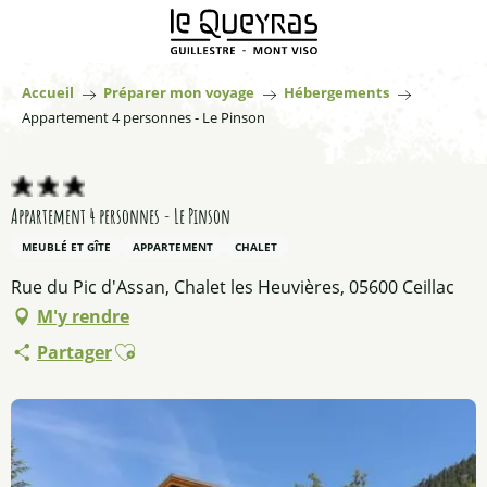
Aller
au
contenu
principal
Accueil
Préparer mon voyage
Hébergements
Appartement 4 personnes - Le Pinson
Appartement 4 personnes - Le Pinson
MEUBLÉ ET GÎTE
APPARTEMENT
CHALET
Rue du Pic d'Assan, Chalet les Heuvières, 05600 Ceillac
M'y rendre
Ajouter aux favoris
Partager