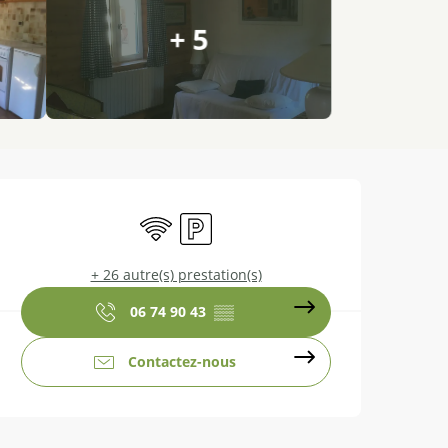
+ 5
Ouverture et coordonnées
WiFi
Parking
+ 26 autre(s) prestation(s)
06 74 90 43
▒▒
Contactez-nous