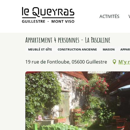
Aller
au
Accueil
Préparer mon voyage
Hébergements
ACTIVITÉS
contenu
principal
Appartement 4 personnes - La Pascaline
MEUBLÉ ET GÎTE
CONSTRUCTION ANCIENNE
MAISON
APPA
19 rue de Fontloube, 05600 Guillestre
M'y 