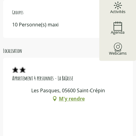
Activités
Groupes
Groupes
10 Personne(s) maxi
Agenda
Localisation
Webcams
Appartement 4 personnes - La Baïasse
Les Pasques, 05600 Saint-Crépin
M'y rendre