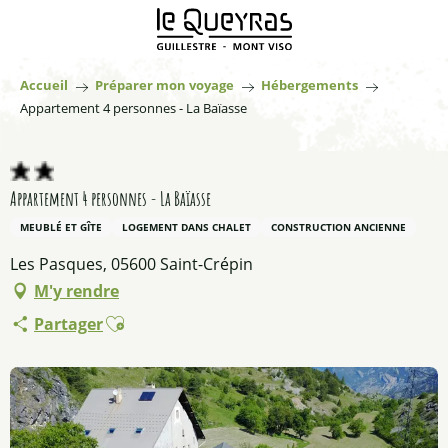
Aller
au
contenu
principal
Accueil
Préparer mon voyage
Hébergements
Appartement 4 personnes - La Baïasse
Appartement 4 personnes - La Baïasse
MEUBLÉ ET GÎTE
LOGEMENT DANS CHALET
CONSTRUCTION ANCIENNE
Les Pasques, 05600 Saint-Crépin
M'y rendre
Ajouter aux favoris
Partager