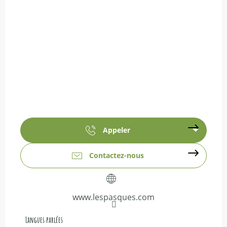
Appeler
Contactez-nous
www.lespasques.com
Langues parlées
Langues parlées