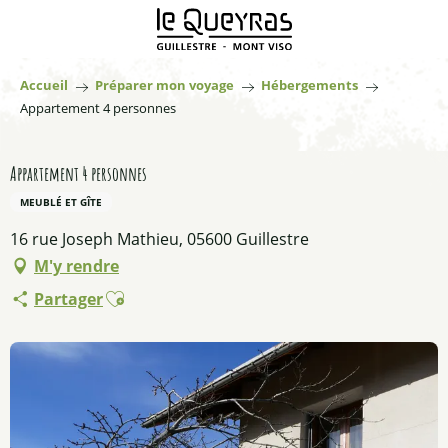
Aller
au
contenu
principal
Accueil
Préparer mon voyage
Hébergements
Appartement 4 personnes
Appartement 4 personnes
MEUBLÉ ET GÎTE
16 rue Joseph Mathieu, 05600 Guillestre
M'y rendre
Ajouter aux favoris
Partager