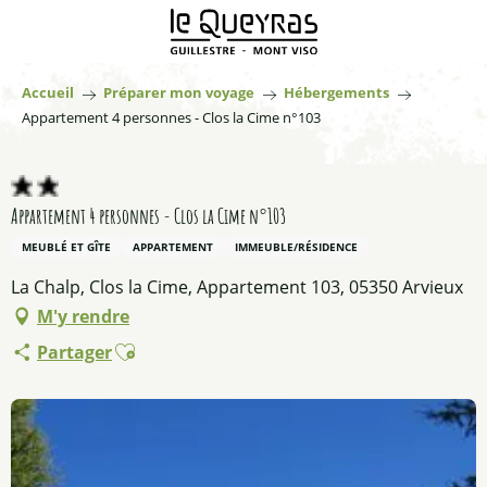
Aller
au
contenu
principal
Accueil
Préparer mon voyage
Hébergements
Appartement 4 personnes - Clos la Cime n°103
Appartement 4 personnes - Clos la Cime n°103
MEUBLÉ ET GÎTE
APPARTEMENT
IMMEUBLE/RÉSIDENCE
La Chalp, Clos la Cime, Appartement 103, 05350 Arvieux
M'y rendre
Ajouter aux favoris
Partager