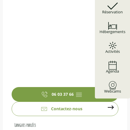
Réservation
Hébergements
Activités
Agenda
Webcams
06 03 37 66
▒▒
Contactez-nous
Langues parlées
Langues parlées