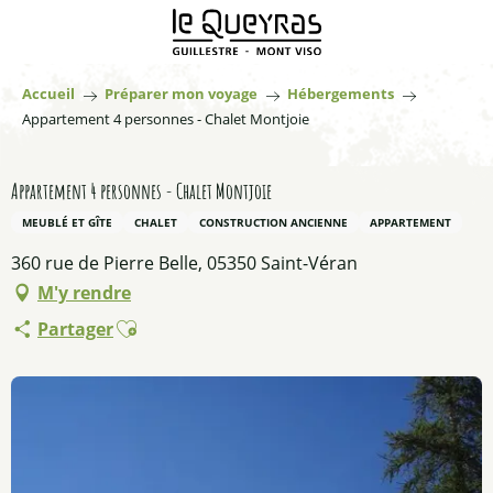
Aller
au
contenu
principal
Accueil
Préparer mon voyage
Hébergements
Appartement 4 personnes - Chalet Montjoie
Appartement 4 personnes - Chalet Montjoie
MEUBLÉ ET GÎTE
CHALET
CONSTRUCTION ANCIENNE
APPARTEMENT
360 rue de Pierre Belle, 05350 Saint-Véran
M'y rendre
Ajouter aux favoris
Partager