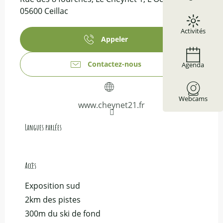
05600 Ceillac
Activités
Appeler
Contactez-nous
Agenda
Webcams
www.cheynet21.fr
Langues parlées
Langues parlées
Accès
Accès
Exposition sud
2km des pistes
300m du ski de fond