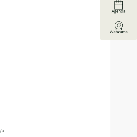
Agenda
Webcams
ccès
ccès