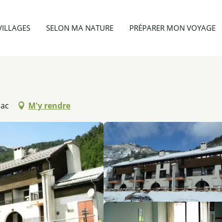
Appartement 3 personnes - Le Cheynet 1 bis n°7
VILLAGES
SELON MA NATURE
PRÉPARER MON VOYAGE
lac
M'y rendre