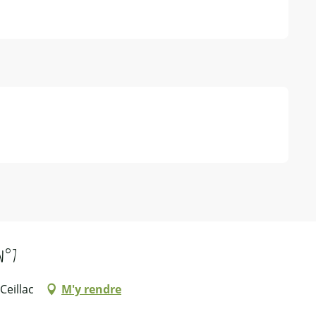
 n°7
Ceillac
M'y rendre