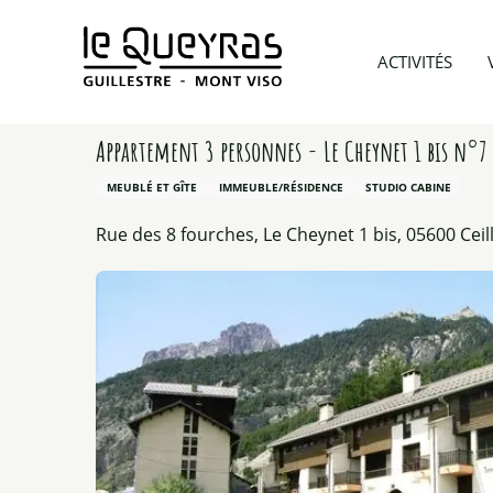
Aller
au
Accueil
Préparer mon voyage
Hébergements
ACTIVITÉS
contenu
principal
Appartement 3 personnes - Le Cheynet 1 bis n°7
MEUBLÉ ET GÎTE
IMMEUBLE/RÉSIDENCE
STUDIO CABINE
Rue des 8 fourches, Le Cheynet 1 bis, 05600 Ceil