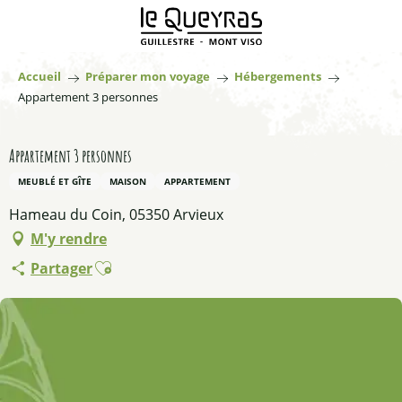
Aller
au
contenu
principal
Accueil
Préparer mon voyage
Hébergements
Appartement 3 personnes
Appartement 3 personnes
MEUBLÉ ET GÎTE
MAISON
APPARTEMENT
Hameau du Coin, 05350 Arvieux
M'y rendre
Ajouter aux favoris
Partager