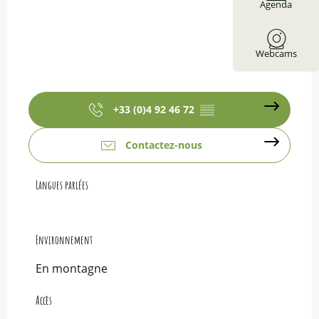
Agenda
Webcams
+33 (0)4 92 46 72
▒▒
Contactez-nous
Langues parlées
Langues parlées
Environnement
Environnement
En montagne
Accès
Accès