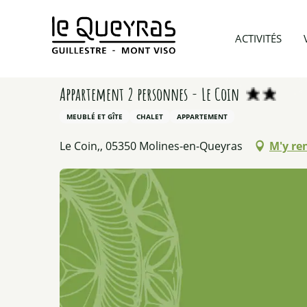
Aller
au
Accueil
Préparer mon voyage
Hébergements
ACTIVITÉS
contenu
principal
Appartement 2 personnes - Le Coin
MEUBLÉ ET GÎTE
CHALET
APPARTEMENT
Le Coin,, 05350 Molines-en-Queyras
M'y re