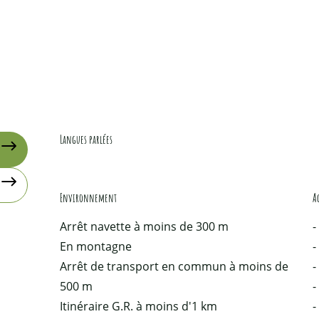
Langues parlées
Langues parlées
Environnement
Environnement
A
A
Arrêt navette à moins de 300 m
-
En montagne
-
Arrêt de transport en commun à moins de
-
500 m
-
Itinéraire G.R. à moins d'1 km
-