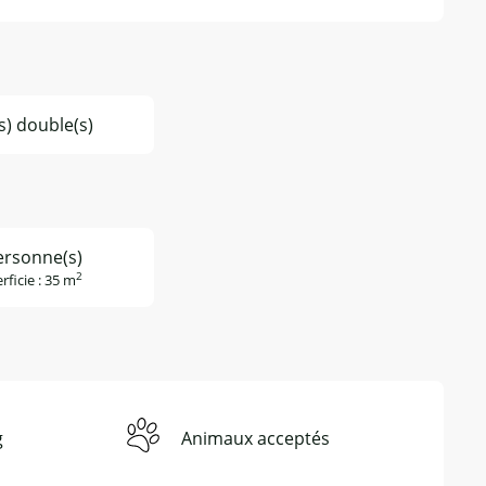
(s) double(s)
ersonne(s)
2
rficie : 35 m
g
Animaux acceptés