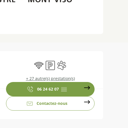
Ouverture et coordonnées
WiFi
Parking
Animaux acceptés
+ 27 autre(s) prestation(s)
06 24 62 07
▒▒
Contactez-nous