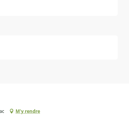
lac
M'y rendre