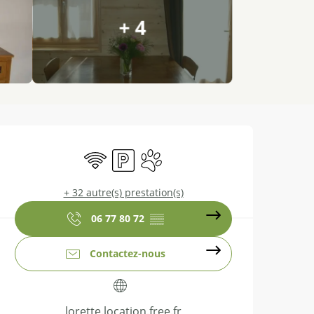
+ 4
Ouverture et coordonnées
WiFi
Parking
Animaux acceptés
+ 32 autre(s) prestation(s)
06 77 80 72
▒▒
Contactez-nous
lorette.location.free.fr