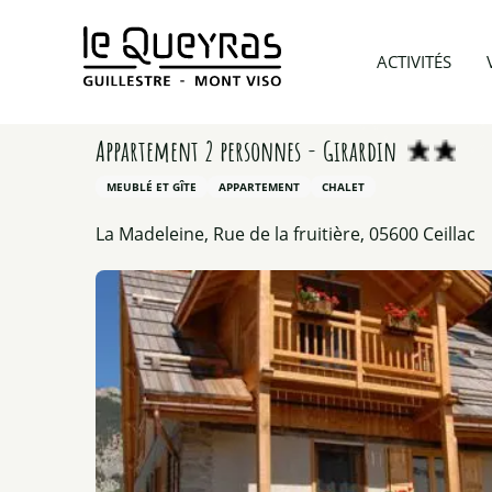
Aller
au
Accueil
Préparer mon voyage
Hébergements
ACTIVITÉS
contenu
principal
Appartement 2 personnes - Girardin
MEUBLÉ ET GÎTE
APPARTEMENT
CHALET
La Madeleine, Rue de la fruitière, 05600 Ceillac