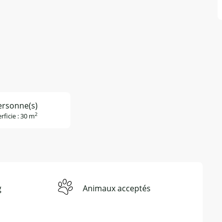
ersonne(s)
2
rficie : 30 m
g
Animaux acceptés