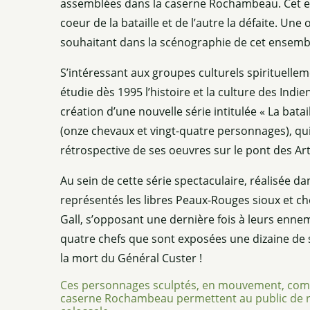
assemblées dans la caserne Rochambeau. Cet espa
coeur de la bataille et de l’autre la défaite. Une
souhaitant dans la scénographie de cet ensemble, 
S’intéressant aux groupes culturels spirituell
étudie dès 1995 l’histoire et la culture des Ind
création d’une nouvelle série intitulée « La bata
(onze chevaux et vingt-quatre personnages), qui 
rétrospective de ses oeuvres sur le pont des Art
Au sein de cette série spectaculaire, réalisée da
représentés les libres Peaux-Rouges sioux et ch
Gall, s’opposant une dernière fois à leurs ennemi
quatre chefs que sont exposées une dizaine de sc
la mort du Général Custer !
Ces personnages sculptés, en mouvement, comm
caserne Rochambeau permettent au public de re