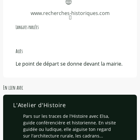
www.recherches-historiques.com
Langues parlées
Langues parlées
Accès
Accès
Le point de départ se donne devant la mairie.
En lien avec
L'Atelier d'Histoire
Pars sur les traces de l'Histoire avec Elsa,
guide conférencière et historienne. En visite
guidée ou ludique, elle aiguise ton regard
sur l'architecture rurale, les cadrans...