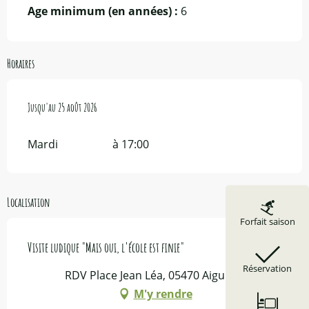
Age minimum (en années) :
6
Horaires
Du
Jusqu'au
7 juillet 2026
25 août 2026
au
25 août 2026
Mardi
à 17:00
Localisation
Forfait saison
Visite ludique "Mais oui, l'école est finie"
Réservation
RDV Place Jean Léa, 05470 Aiguilles
M'y rendre