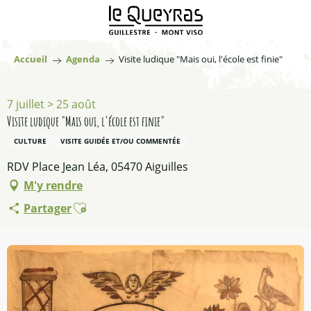
Aller
au
contenu
principal
Accueil
Agenda
Visite ludique "Mais oui, l'école est finie"
7 juillet > 25 août
Visite ludique "Mais oui, l'école est finie"
CULTURE
VISITE GUIDÉE ET/OU COMMENTÉE
RDV Place Jean Léa, 05470 Aiguilles
M'y rendre
Ajouter aux favoris
Partager