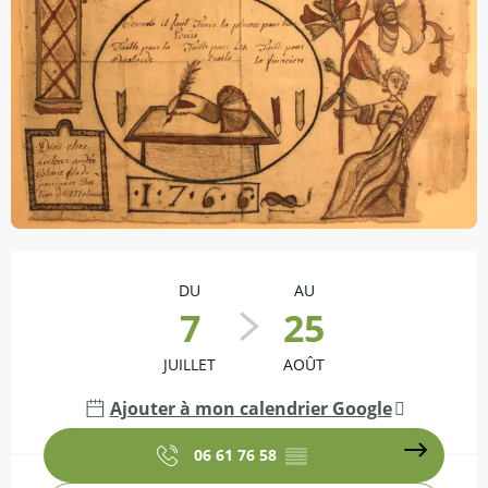
Ouverture et coordonnées
DU
AU
7
25
JUILLET
AOÛT
Ajouter à mon calendrier Google
06 61 76 58
▒▒