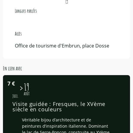
Langues parlées
Langues parlées
Accès
Accès
Office de tourisme d'Embrun, place Dosse
En lien avec
7
€
15
19
AOÛT
JUIL.
Visite guidée : Fresques, le XVème
siècle en couleurs
Véritable bijou d’architecture et de
peintures d’inspiration italienne. Dominant
le lac de Serre-Ponçon, construite au XVème