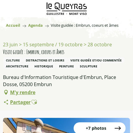
Aller
au
contenu
principal
Accueil
Agenda
Visite guidée : Embrun, coeurs et âmes
23 juin > 15 septembre / 19 octobre > 28 octobre
Visite guidée : Embrun, coeurs et âmes
CULTURE
DISTRACTIONS ET LOISIRS
VISITE GUIDÉE ET/OU COMMENTÉE
ARCHITECTURE
HISTORIQUE
PEINTURE
SCULPTURE
Bureau d'Information Touristique d'Embrun, Place
Dosse, 05200 Embrun
M'y rendre
Ajouter aux favoris
Partager
+7 photos