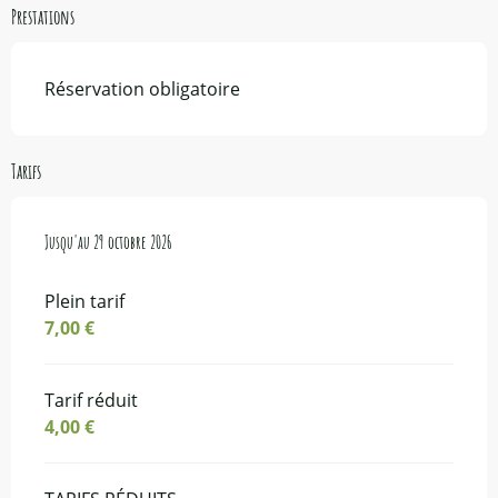
Prestations
Réservation obligatoire
Tarifs
Du
Jusqu'au
6 avril 2026
29 octobre 2026
au
29 octobre 2026
Plein tarif
7,00 €
Tarif réduit
4,00 €