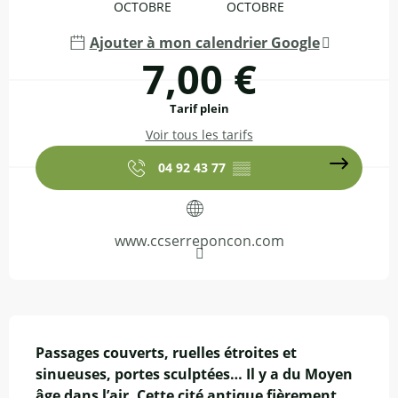
OCTOBRE
OCTOBRE
Ajouter à mon calendrier Google
7,00 €
Tarif plein
Voir tous les tarifs
04 92 43 77
▒▒
www.ccserreponcon.com
Description
Passages couverts, ruelles étroites et 
sinueuses, portes sculptées… Il y a du Moyen 
âge dans l’air. Cette cité antique fièrement 