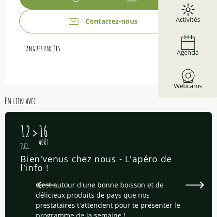
Activités
Contactez-nous
Langues parlées
Langues parlées
Agenda
Webcams
En lien avec
12
16
AOÛT
JUIL.
Bien'venus chez nous - L'apéro de
l'info !
C'est autour d'une bonne boisson et de
délicieux produits de pays que nos
prestataires t'attendent pour te présenter le
programme de la semaine !