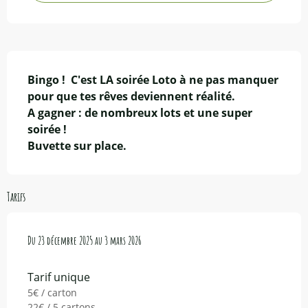
Description
Bingo !  C'est LA soirée Loto à ne pas manquer 
pour que tes rêves deviennent réalité. 

A gagner : de nombreux lots et une super 
soirée !

Buvette sur place.
Tarifs
Du
Du
23 décembre 2025
23 décembre 2025
au
au
3 mars 2026
3 mars 2026
Tarif unique
5€ / carton
22€ / 5 cartons