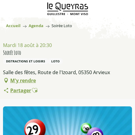
Aller
au
contenu
principal
Accueil
Agenda
Soirée Loto
Mardi 18 août à 20:30
Soirée Loto
DISTRACTIONS ET LOISIRS
LOTO
Salle des fêtes, Route de l'Izoard, 05350 Arvieux
M'y rendre
Ajouter aux favoris
Partager